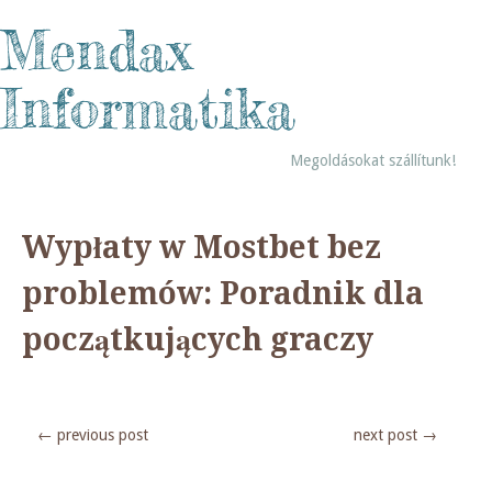
Mendax
Informatika
Megoldásokat szállítunk!
Wypłaty w Mostbet bez
problemów: Poradnik dla
początkujących graczy
←
previous post
next post
→