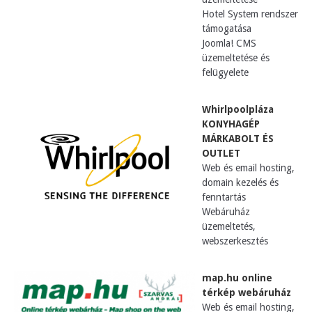
Hotel System rendszer
támogatása
Joomla! CMS
üzemeltetése és
felügyelete
Whirlpoolpláza
KONYHAGÉP
MÁRKABOLT ÉS
OUTLET
Web és email hosting,
domain kezelés és
fenntartás
Webáruház
üzemeltetés,
webszerkesztés
map.hu online
térkép webáruház
Web és email hosting,