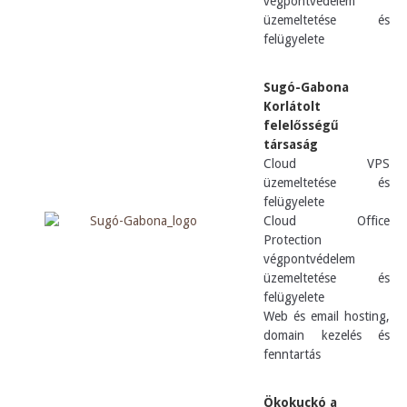
végpontvédelem
üzemeltetése és
felügyelete
Sugó-Gabona
Korlátolt
felelősségű
társaság
Cloud VPS
üzemeltetése és
felügyelete
Cloud Office
Protection
végpontvédelem
üzemeltetése és
felügyelete
Web és email hosting,
domain kezelés és
fenntartás
Ökokuckó a