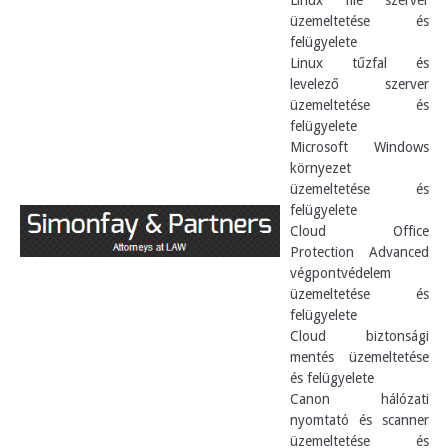
Linux file szerver
üzemeltetése és
felügyelete
Linux tűzfal és
levelező szerver
üzemeltetése és
felügyelete
Microsoft Windows
környezet
üzemeltetése és
felügyelete
Cloud Office
Protection Advanced
végpontvédelem
üzemeltetése és
felügyelete
Cloud biztonsági
mentés üzemeltetése
és felügyelete
Canon hálózati
nyomtató és scanner
üzemeltetése és