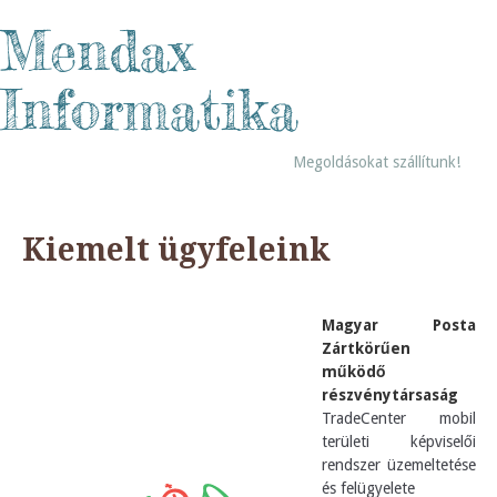
Mendax
Informatika
Megoldásokat szállítunk!
Kiemelt ügyfeleink
Magyar Posta
Zártkörűen
működő
részvénytársaság
TradeCenter mobil
területi képviselői
rendszer üzemeltetése
és felügyelete