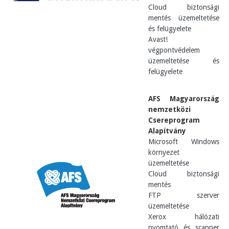
Cloud biztonsági
mentés üzemeltetése
és felügyelete
Avast!
végpontvédelem
üzemeltetése és
felügyelete
AFS Magyarország
nemzetközi
Csereprogram
Alapítvány
Microsoft Windows
környezet
üzemeltetése
Cloud biztonsági
mentés
FTP szerver
üzemeltetése
Xerox hálózati
nyomtató és scanner