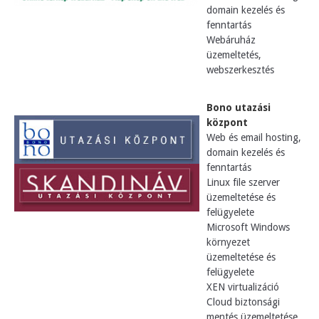
domain kezelés és
fenntartás
Webáruház
üzemeltetés,
webszerkesztés
Bono utazási
központ
Web és email hosting,
domain kezelés és
fenntartás
Linux file szerver
üzemeltetése és
felügyelete
Microsoft Windows
környezet
üzemeltetése és
felügyelete
XEN virtualizáció
Cloud biztonsági
mentés üzemeltetése