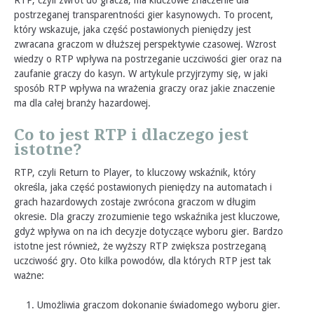
RTP, czyli zwrot do gracza, ma kluczowe znaczenie dla
postrzeganej transparentności gier kasynowych. To procent,
który wskazuje, jaka część postawionych pieniędzy jest
zwracana graczom w dłuższej perspektywie czasowej. Wzrost
wiedzy o RTP wpływa na postrzeganie uczciwości gier oraz na
zaufanie graczy do kasyn. W artykule przyjrzymy się, w jaki
sposób RTP wpływa na wrażenia graczy oraz jakie znaczenie
ma dla całej branży hazardowej.
Co to jest RTP i dlaczego jest
istotne?
RTP, czyli Return to Player, to kluczowy wskaźnik, który
określa, jaka część postawionych pieniędzy na automatach i
grach hazardowych zostaje zwrócona graczom w długim
okresie. Dla graczy zrozumienie tego wskaźnika jest kluczowe,
gdyż wpływa on na ich decyzje dotyczące wyboru gier. Bardzo
istotne jest również, że wyższy RTP zwiększa postrzeganą
uczciwość gry. Oto kilka powodów, dla których RTP jest tak
ważne:
Umożliwia graczom dokonanie świadomego wyboru gier.