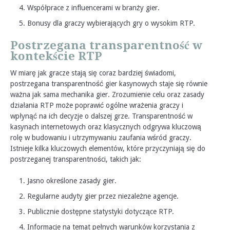
Współprace z influencerami w branży gier.
Bonusy dla graczy wybierających gry o wysokim RTP.
Postrzegana transparentność w
kontekście RTP
W miarę jak gracze stają się coraz bardziej świadomi,
postrzegana transparentność gier kasynowych staje się równie
ważna jak sama mechanika gier. Zrozumienie celu oraz zasady
działania RTP może poprawić ogólne wrażenia graczy i
wpłynąć na ich decyzje o dalszej grze. Transparentność w
kasynach internetowych oraz klasycznych odgrywa kluczową
rolę w budowaniu i utrzymywaniu zaufania wśród graczy.
Istnieje kilka kluczowych elementów, które przyczyniają się do
postrzeganej transparentności, takich jak:
Jasno określone zasady gier.
Regularne audyty gier przez niezależne agencje.
Publicznie dostępne statystyki dotyczące RTP.
Informacje na temat pełnych warunków korzystania z