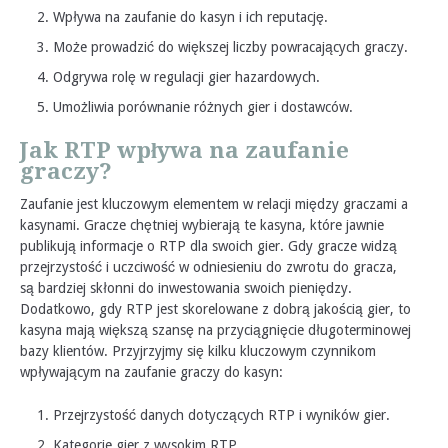
Wpływa na zaufanie do kasyn i ich reputację.
Może prowadzić do większej liczby powracających graczy.
Odgrywa rolę w regulacji gier hazardowych.
Umożliwia porównanie różnych gier i dostawców.
Jak RTP wpływa na zaufanie
graczy?
Zaufanie jest kluczowym elementem w relacji między graczami a
kasynami. Gracze chętniej wybierają te kasyna, które jawnie
publikują informacje o RTP dla swoich gier. Gdy gracze widzą
przejrzystość i uczciwość w odniesieniu do zwrotu do gracza,
są bardziej skłonni do inwestowania swoich pieniędzy.
Dodatkowo, gdy RTP jest skorelowane z dobrą jakością gier, to
kasyna mają większą szansę na przyciągnięcie długoterminowej
bazy klientów. Przyjrzyjmy się kilku kluczowym czynnikom
wpływającym na zaufanie graczy do kasyn:
Przejrzystość danych dotyczących RTP i wyników gier.
Kategorie gier z wysokim RTP.