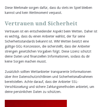
Diese Merkmale sorgen dafür, dass du stets im Spiel bleiben
kannst und kein Wettmoment verpasst.
Vertrauen und Sicherheit
Vertrauen ist ein entscheidender Aspekt beim Wetten. Daher ist
es wichtig, dass du einen Anbieter wählst, der für seine
Sicherheitsstandards bekannt ist. WM Wetten besitzt eine
gültige GGL-Konzession, die sicherstellt, dass der Anbieter
strengen gesetzlichen Vorgaben folgt. Diese Lizenz schützt
deine Daten und finanziellen Informationen, sodass du dir
keine Sorgen machen musst.
Zusätzlich sollten Wettanbieter transparente Informationen
über ihre Datenschutzrichtlinien und Sicherheitsmaßnahmen
bereitstellen. Achte darauf, dass der Anbieter SSL-
Verschlüsselung und sichere Zahlungsmethoden anbietet, um
deine persönlichen Daten zu schützen.