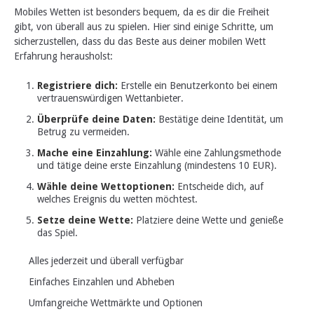
Mobiles Wetten ist besonders bequem, da es dir die Freiheit
gibt, von überall aus zu spielen. Hier sind einige Schritte, um
sicherzustellen, dass du das Beste aus deiner mobilen Wett
Erfahrung herausholst:
Registriere dich:
Erstelle ein Benutzerkonto bei einem
vertrauenswürdigen Wettanbieter.
Überprüfe deine Daten:
Bestätige deine Identität, um
Betrug zu vermeiden.
Mache eine Einzahlung:
Wähle eine Zahlungsmethode
und tätige deine erste Einzahlung (mindestens 10 EUR).
Wähle deine Wettoptionen:
Entscheide dich, auf
welches Ereignis du wetten möchtest.
Setze deine Wette:
Platziere deine Wette und genieße
das Spiel.
Alles jederzeit und überall verfügbar
Einfaches Einzahlen und Abheben
Umfangreiche Wettmärkte und Optionen