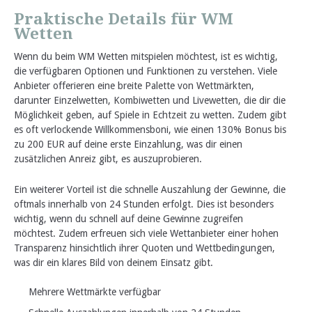
Praktische Details für WM
Wetten
Wenn du beim WM Wetten mitspielen möchtest, ist es wichtig,
die verfügbaren Optionen und Funktionen zu verstehen. Viele
Anbieter offerieren eine breite Palette von Wettmärkten,
darunter Einzelwetten, Kombiwetten und Livewetten, die dir die
Möglichkeit geben, auf Spiele in Echtzeit zu wetten. Zudem gibt
es oft verlockende Willkommensboni, wie einen 130% Bonus bis
zu 200 EUR auf deine erste Einzahlung, was dir einen
zusätzlichen Anreiz gibt, es auszuprobieren.
Ein weiterer Vorteil ist die schnelle Auszahlung der Gewinne, die
oftmals innerhalb von 24 Stunden erfolgt. Dies ist besonders
wichtig, wenn du schnell auf deine Gewinne zugreifen
möchtest. Zudem erfreuen sich viele Wettanbieter einer hohen
Transparenz hinsichtlich ihrer Quoten und Wettbedingungen,
was dir ein klares Bild von deinem Einsatz gibt.
Mehrere Wettmärkte verfügbar