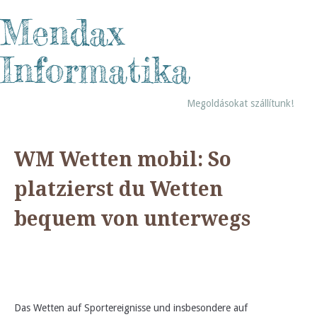
Mendax
Informatika
Megoldásokat szállítunk!
WM Wetten mobil: So
platzierst du Wetten
bequem von unterwegs
Das Wetten auf Sportereignisse und insbesondere auf