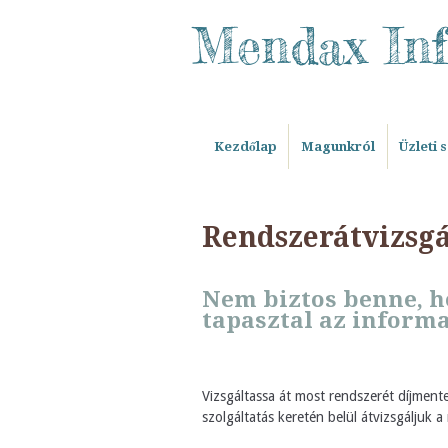
Mendax In
Kezdőlap
Magunkról
Üzleti 
Rendszerátvizsgá
Nem biztos benne, h
tapasztal az inform
Vizsgáltassa át most rendszerét díjmen
szolgáltatás keretén belül átvizsgáljuk