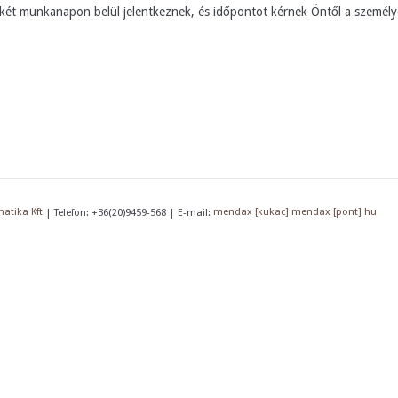
két munkanapon belül jelentkeznek, és időpontot kérnek Öntől a személy
atika Kft.
| Telefon: +36(20)9459-568 | E-mail:
mendax [kukac] mendax [pont] hu