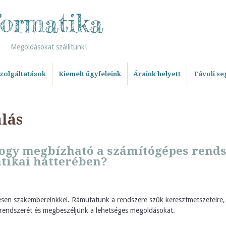
formatika
Megoldásokat szállítunk!
szolgáltatások
Kiemelt ügyfeleink
Áraink helyett
Távoli se
lás
ogy megbízható a számítógépes rends
atikai hátterében?
tesen szakembereinkkel. Rámutatunk a rendszere szűk keresztmetszeteire,
 a rendszerét és megbeszéljünk a lehetséges megoldásokat.