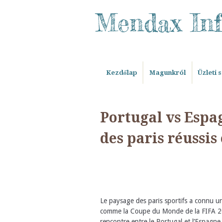
Mendax In
Kezdőlap
Magunkról
Üzleti 
Portugal vs Espag
des paris réussis
Le paysage des paris sportifs a connu u
comme la Coupe du Monde de la FIFA 2026
rencontre entre le Portugal et l’Espagne