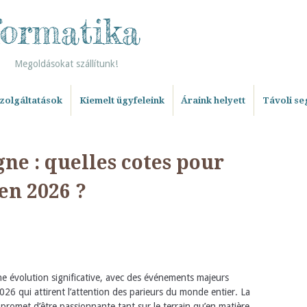
formatika
Megoldásokat szállítunk!
szolgáltatások
Kiemelt ügyfeleink
Áraink helyett
Távoli se
ne : quelles cotes pour
 en 2026 ?
ne évolution significative, avec des événements majeurs
 qui attirent l’attention des parieurs du monde entier. La
 promet d’être passionnante tant sur le terrain qu’en matière