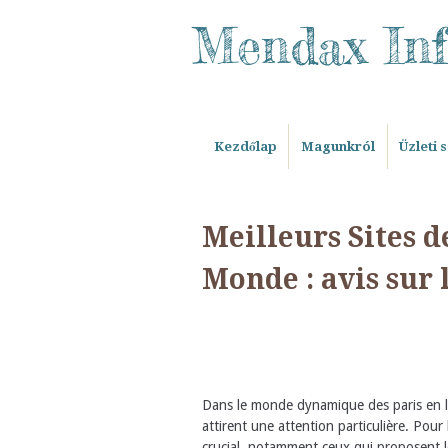
Mendax In
Kezdőlap
Magunkról
Üzleti 
Meilleurs Sites d
Monde : avis sur 
Dans le monde dynamique des paris en 
attirent une attention particulière. Pour l
crucial, notamment ceux qui proposent 