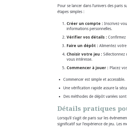
Pour se lancer dans l’univers des paris 
étapes simples :
Créer un compte :
Inscrivez-vous
informations personnelles.
Vérifier vos détails :
Confirmez v
Faire un dépôt :
Alimentez votre
Choisir votre jeu :
Sélectionnez 
vous intéresse.
Commencer à jouer :
Placez vos
Commencer est simple et accessible.
Une vérification rapide assure la séc
Des méthodes de dépôt variées sont 
Détails pratiques pou
Lorsqu’il s’agit de paris sur les événemen
significatif sur l’expérience de jeu. Les m