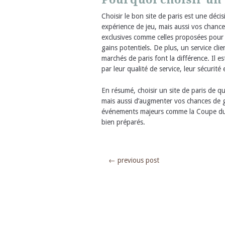
Choisir le bon site de paris est une déci
expérience de jeu, mais aussi vos chanc
exclusives comme celles proposées pou
gains potentiels. De plus, un service clie
marchés de paris font la différence. Il es
par leur qualité de service, leur sécurité et
En résumé, choisir un site de paris de q
mais aussi d’augmenter vos chances de ga
événements majeurs comme la Coupe du 
bien préparés.
←
previous post