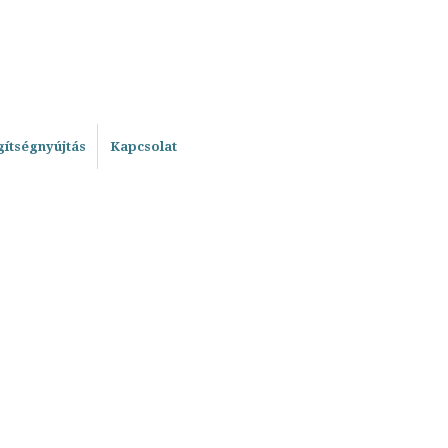
gítségnyújtás
Kapcsolat