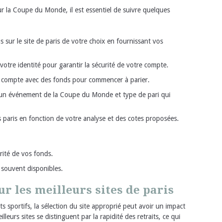
sur la Coupe du Monde, il est essentiel de suivre quelques
 sur le site de paris de votre choix en fournissant vos
otre identité pour garantir la sécurité de votre compte.
 compte avec des fonds pour commencer à parier.
un événement de la Coupe du Monde et type de pari qui
 paris en fonction de votre analyse et des cotes proposées.
urité de vos fonds.
souvent disponibles.
r les meilleurs sites de paris
ts sportifs, la sélection du site approprié peut avoir un impact
eilleurs sites se distinguent par la rapidité des retraits, ce qui