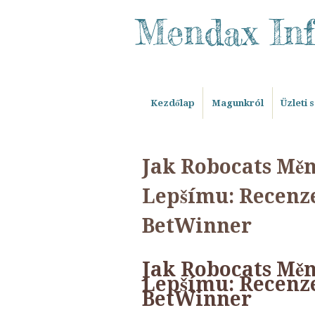
Mendax In
Kezdőlap
Magunkról
Üzleti 
Jak Robocats Měn
Lepšímu: Recenz
BetWinner
Jak Robocats Měn
Lepšímu: Recenz
BetWinner