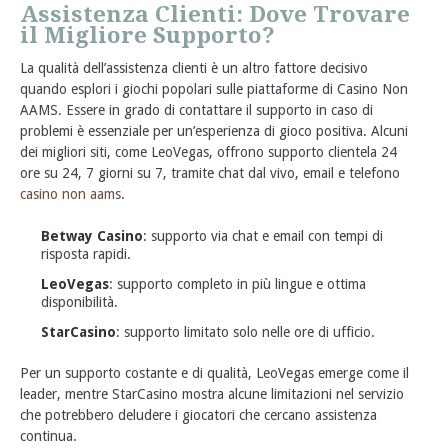
Assistenza Clienti: Dove Trovare
il Migliore Supporto?
La qualità dell’assistenza clienti è un altro fattore decisivo
quando esplori i giochi popolari sulle piattaforme di Casino Non
AAMS. Essere in grado di contattare il supporto in caso di
problemi è essenziale per un’esperienza di gioco positiva. Alcuni
dei migliori siti, come LeoVegas, offrono supporto clientela 24
ore su 24, 7 giorni su 7, tramite chat dal vivo, email e telefono
casino non aams
.
Betway Casino
: supporto via chat e email con tempi di
risposta rapidi.
LeoVegas
: supporto completo in più lingue e ottima
disponibilità.
StarCasino
: supporto limitato solo nelle ore di ufficio.
Per un supporto costante e di qualità, LeoVegas emerge come il
leader, mentre StarCasino mostra alcune limitazioni nel servizio
che potrebbero deludere i giocatori che cercano assistenza
continua.