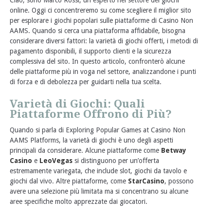
Ciao, sono Marco Rossi, un esperto nel settore dei giochi
online. Oggi ci concentreremo su come scegliere il miglior sito
per esplorare i giochi popolari sulle piattaforme di Casino Non
AAMS. Quando si cerca una piattaforma affidabile, bisogna
considerare diversi fattori: la varietà di giochi offerti, i metodi di
pagamento disponibili, il supporto clienti e la sicurezza
complessiva del sito. In questo articolo, confronterò alcune
delle piattaforme più in voga nel settore, analizzandone i punti
di forza e di debolezza per guidarti nella tua scelta.
Varietà di Giochi: Quali
Piattaforme Offrono di Più?
Quando si parla di Exploring Popular Games at Casino Non
AAMS Platforms, la varietà di giochi è uno degli aspetti
principali da considerare. Alcune piattaforme come
Betway
Casino
e
LeoVegas
si distinguono per un’offerta
estremamente variegata, che include slot, giochi da tavolo e
giochi dal vivo. Altre piattaforme, come
StarCasino
, possono
avere una selezione più limitata ma si concentrano su alcune
aree specifiche molto apprezzate dai giocatori.