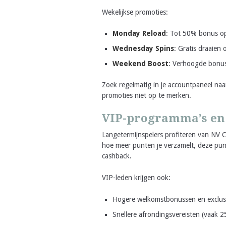
Wekelijkse promoties:
Monday Reload
: Tot 50% bonus o
Wednesday Spins
: Gratis draaien 
Weekend Boost
: Verhoogde bonus
Zoek regelmatig in je accountpaneel naa
promoties niet op te merken.
VIP-programma’s en 
Langetermijnspelers profiteren van NV C
hoe meer punten je verzamelt, deze pun
cashback.
VIP-leden krijgen ook:
Hogere welkomstbonussen en exclusi
Snellere afrondingsvereisten (vaak 2