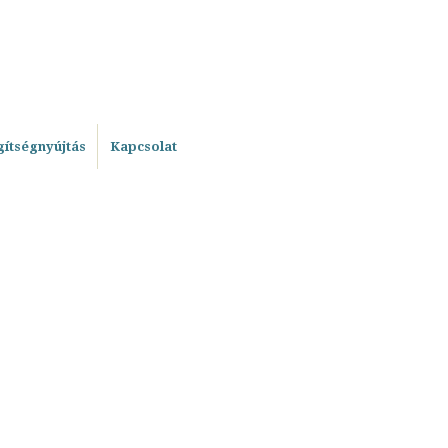
gítségnyújtás
Kapcsolat