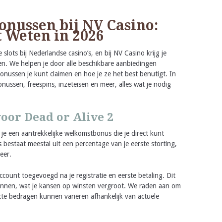
Bonussen bij NV Casino:
t Weten in 2026
 slots bij Nederlandse casino’s, en bij NV Casino krijg je
en. We helpen je door alle beschikbare aanbiedingen
onussen je kunt claimen en hoe je ze het best benutigt. In
ssen, freespins, inzeteisen en meer, alles wat je nodig
or Dead or Alive 2
je een aantrekkelijke welkomstbonus die je direct kunt
 bestaat meestal uit een percentage van je eerste storting,
eer.
count toegevoegd na je registratie en eerste betaling. Dit
ginnen, wat je kansen op winsten vergroot. We raden aan om
cte bedragen kunnen variëren afhankelijk van actuele