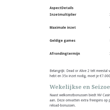
Aspect
Details
Inzetmultiplier
Maximale inzet
Geldige games
Afrondingtermijn
Belangrijk: Dead or Alive 2 telt meestal
hebt en 35x inzet nodig, moet je €7.000 
Wekelijkse en Seiz
Naast welkomstbonussen biedt NV Casin
aan. Deze omvatten extra freespins op po
reload-bonussen.