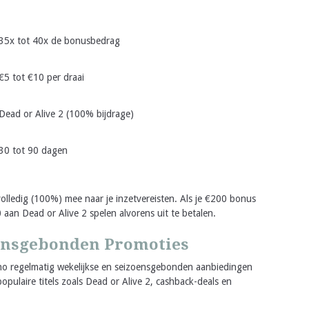
35x tot 40x de bonusbedrag
€5 tot €10 per draai
Dead or Alive 2 (100% bijdrage)
30 tot 90 dagen
 volledig (100%) mee naar je inzetvereisten. Als je €200 bonus
aan Dead or Alive 2 spelen alvorens uit te betalen.
oensgebonden Promoties
o regelmatig wekelijkse en seizoensgebonden aanbiedingen
pulaire titels zoals Dead or Alive 2, cashback-deals en